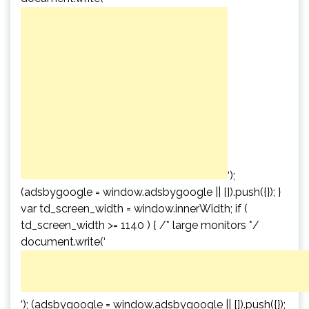
‘);
(adsbygoogle = window.adsbygoogle || []).push({}); }
var td_screen_width = window.innerWidth; if (
td_screen_width >= 1140 ) { /* large monitors */
document.write(‘
‘); (adsbygoogle = window.adsbygoogle || []).push({});