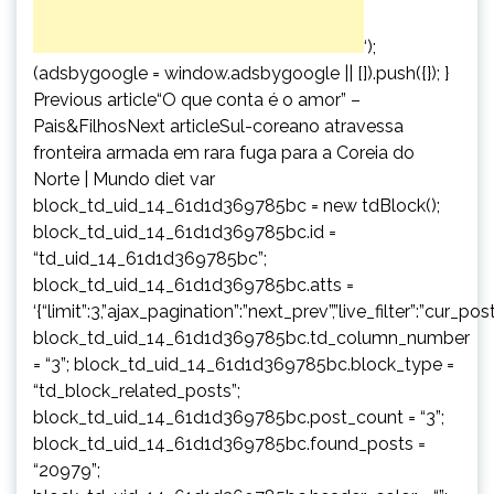
‘);
(adsbygoogle = window.adsbygoogle || []).push({}); }
Previous article“O que conta é o amor” –
Pais&FilhosNext articleSul-coreano atravessa
fronteira armada em rara fuga para a Coreia do
Norte | Mundo diet var
block_td_uid_14_61d1d369785bc = new tdBlock();
block_td_uid_14_61d1d369785bc.id =
“td_uid_14_61d1d369785bc”;
block_td_uid_14_61d1d369785bc.atts =
‘{“limit”:3,”ajax_pagination”:”next_prev”,”live_filter”:”cur
block_td_uid_14_61d1d369785bc.td_column_number
= “3”; block_td_uid_14_61d1d369785bc.block_type =
“td_block_related_posts”;
block_td_uid_14_61d1d369785bc.post_count = “3”;
block_td_uid_14_61d1d369785bc.found_posts =
“20979”;