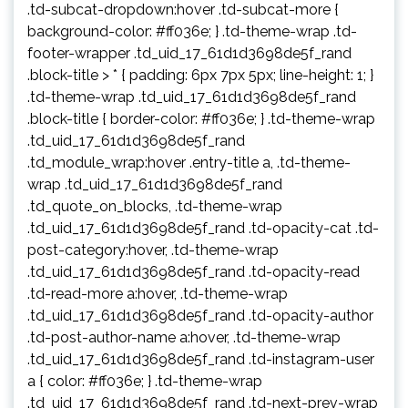
.td-subcat-dropdown:hover .td-subcat-more {
background-color: #ff036e; } .td-theme-wrap .td-
footer-wrapper .td_uid_17_61d1d3698de5f_rand
.block-title > * { padding: 6px 7px 5px; line-height: 1; }
.td-theme-wrap .td_uid_17_61d1d3698de5f_rand
.block-title { border-color: #ff036e; } .td-theme-wrap
.td_uid_17_61d1d3698de5f_rand
.td_module_wrap:hover .entry-title a, .td-theme-
wrap .td_uid_17_61d1d3698de5f_rand
.td_quote_on_blocks, .td-theme-wrap
.td_uid_17_61d1d3698de5f_rand .td-opacity-cat .td-
post-category:hover, .td-theme-wrap
.td_uid_17_61d1d3698de5f_rand .td-opacity-read
.td-read-more a:hover, .td-theme-wrap
.td_uid_17_61d1d3698de5f_rand .td-opacity-author
.td-post-author-name a:hover, .td-theme-wrap
.td_uid_17_61d1d3698de5f_rand .td-instagram-user
a { color: #ff036e; } .td-theme-wrap
.td_uid_17_61d1d3698de5f_rand .td-next-prev-wrap