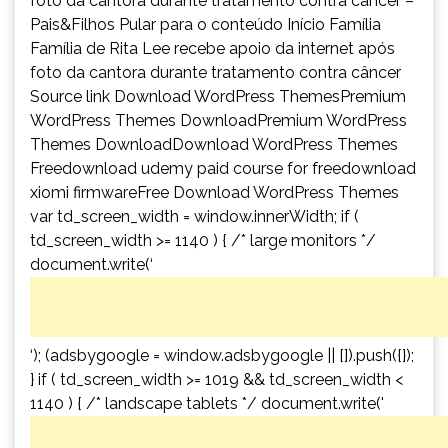
foto da cantora durante tratamento contra câncer –
Pais&Filhos Pular para o conteúdo Início Família
Família de Rita Lee recebe apoio da internet após
foto da cantora durante tratamento contra câncer
Source link Download WordPress ThemesPremium
WordPress Themes DownloadPremium WordPress
Themes DownloadDownload WordPress Themes
Freedownload udemy paid course for freedownload
xiomi firmwareFree Download WordPress Themes
var td_screen_width = window.innerWidth; if (
td_screen_width >= 1140 ) { /* large monitors */
document.write(‘
‘); (adsbygoogle = window.adsbygoogle || []).push({});
} if ( td_screen_width >= 1019 && td_screen_width <
1140 ) { /* landscape tablets */ document.write('