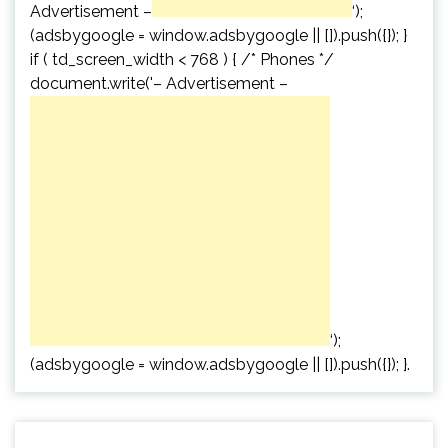
Advertisement –
‘);
(adsbygoogle = window.adsbygoogle || []).push({}); }
if ( td_screen_width < 768 ) { /* Phones */
document.write('
– Advertisement –
‘);
(adsbygoogle = window.adsbygoogle || []).push({}); }.