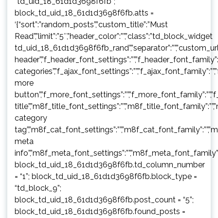
“td_uid_18_61d1d3698f6fb”;
block_td_uid_18_61d1d3698f6fb.atts =
‘{“sort”:”random_posts”,”custom_title”:”Must
Read”,”limit”:”5″,”header_color”:””,”class”:”td_block_widget
td_uid_18_61d1d3698f6fb_rand”,”separator”:””,”custom_url”:””,”b
header”,”f_header_font_settings”:””,”f_header_font_family”:”
categories”,”f_ajax_font_settings”:””,”f_ajax_font_family”:””,
more
button”,”f_more_font_settings”:””,”f_more_font_family”:””,”f
title”,”m8f_title_font_settings”:””,”m8f_title_font_family”:””
category
tag”,”m8f_cat_font_settings”:””,”m8f_cat_font_family”:””,”
meta
info”,”m8f_meta_font_settings”:””,”m8f_meta_font_family”:
block_td_uid_18_61d1d3698f6fb.td_column_number
= “1”; block_td_uid_18_61d1d3698f6fb.block_type =
“td_block_9”;
block_td_uid_18_61d1d3698f6fb.post_count = “5”;
block_td_uid_18_61d1d3698f6fb.found_posts =