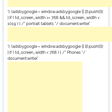
‘); (adsbygoogle = window.adsbygoogle || []).push({});
} if ( td_screen_width >= 768 && td_screen_width <
1019 ) { /* portrait tablets */ document.write('
‘); (adsbygoogle = window.adsbygoogle || []).push({});
} if ( td_screen_width < 768 ) { /* Phones */
document.write('