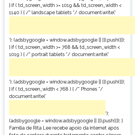
} if ( td_screen_width >= 1019 && td_screen_width <
1140 ) { /* landscape tablets */ document.write('
‘); (adsbygoogle = window.adsbygoogle || []).push({});
} if ( td_screen_width >= 768 && td_screen_width <
1019 ) { /* portrait tablets */ document.write('
‘); (adsbygoogle = window.adsbygoogle || []).push({});
} if ( td_screen_width < 768 ) { /* Phones */
document.write('
‘);
(adsbygoogle = window.adsbygoogle || []).push({}); }
Família de Rita Lee recebe apoio da internet após