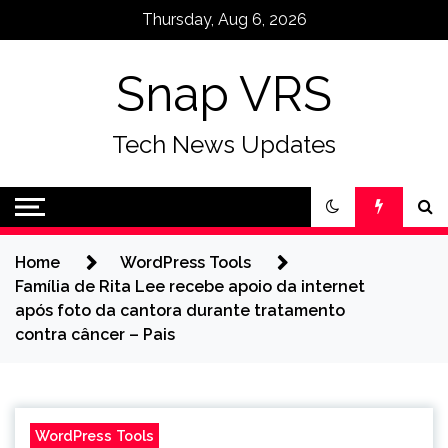
Skip
Thursday, Aug 6, 2026
to
content
Snap VRS
Tech News Updates
Home
WordPress Tools
Família de Rita Lee recebe apoio da internet
após foto da cantora durante tratamento
contra câncer – Pais
WordPress Tools