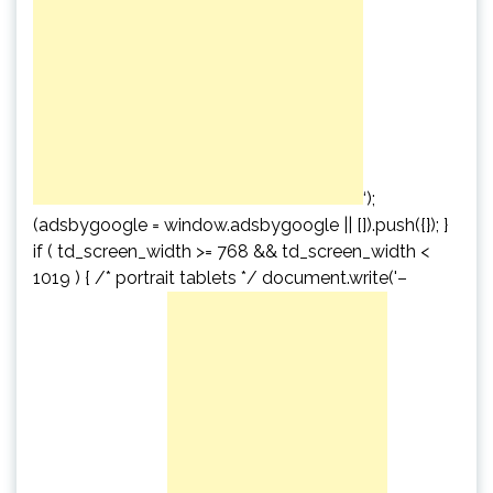
‘);
(adsbygoogle = window.adsbygoogle || []).push({}); }
if ( td_screen_width >= 768 && td_screen_width <
1019 ) { /* portrait tablets */ document.write('
–