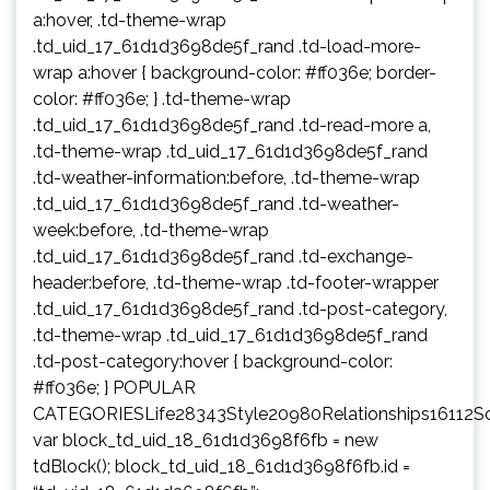
a:hover, .td-theme-wrap
.td_uid_17_61d1d3698de5f_rand .td-load-more-
wrap a:hover { background-color: #ff036e; border-
color: #ff036e; } .td-theme-wrap
.td_uid_17_61d1d3698de5f_rand .td-read-more a,
.td-theme-wrap .td_uid_17_61d1d3698de5f_rand
.td-weather-information:before, .td-theme-wrap
.td_uid_17_61d1d3698de5f_rand .td-weather-
week:before, .td-theme-wrap
.td_uid_17_61d1d3698de5f_rand .td-exchange-
header:before, .td-theme-wrap .td-footer-wrapper
.td_uid_17_61d1d3698de5f_rand .td-post-category,
.td-theme-wrap .td_uid_17_61d1d3698de5f_rand
.td-post-category:hover { background-color:
#ff036e; } POPULAR
CATEGORIESLife28343Style20980Relationships16112S
var block_td_uid_18_61d1d3698f6fb = new
tdBlock(); block_td_uid_18_61d1d3698f6fb.id =