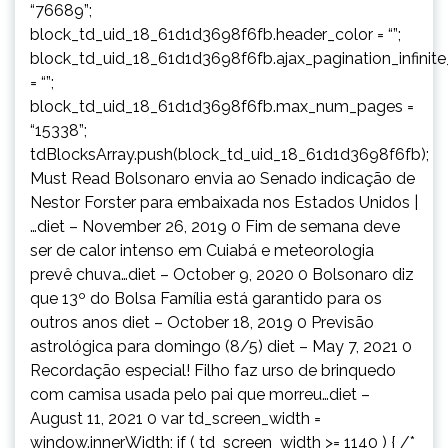
“76689”;
block_td_uid_18_61d1d3698f6fb.header_color = “”;
block_td_uid_18_61d1d3698f6fb.ajax_pagination_infinit
= “”;
block_td_uid_18_61d1d3698f6fb.max_num_pages =
“15338”;
tdBlocksArray.push(block_td_uid_18_61d1d3698f6fb);
Must Read Bolsonaro envia ao Senado indicação de
Nestor Forster para embaixada nos Estados Unidos |
…diet – November 26, 2019 0 Fim de semana deve
ser de calor intenso em Cuiabá e meteorologia
prevê chuva…diet – October 9, 2020 0 Bolsonaro diz
que 13º do Bolsa Família está garantido para os
outros anos diet – October 18, 2019 0 Previsão
astrológica para domingo (8/5) diet – May 7, 2021 0
Recordação especial! Filho faz urso de brinquedo
com camisa usada pelo pai que morreu…diet –
August 11, 2021 0 var td_screen_width =
window.innerWidth; if ( td_screen_width >= 1140 ) { /*