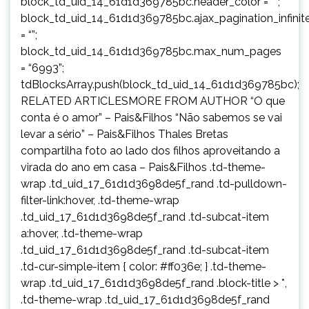
block_td_uid_14_61d1d369785bc.header_color = “”;
block_td_uid_14_61d1d369785bc.ajax_pagination_infinit
= “”;
block_td_uid_14_61d1d369785bc.max_num_pages
= “6993”;
tdBlocksArray.push(block_td_uid_14_61d1d369785bc);
RELATED ARTICLESMORE FROM AUTHOR “O que
conta é o amor” – Pais&Filhos “Não sabemos se vai
levar a sério” – Pais&Filhos Thales Bretas
compartilha foto ao lado dos filhos aproveitando a
virada do ano em casa – Pais&Filhos .td-theme-
wrap .td_uid_17_61d1d3698de5f_rand .td-pulldown-
filter-link:hover, .td-theme-wrap
.td_uid_17_61d1d3698de5f_rand .td-subcat-item
a:hover, .td-theme-wrap
.td_uid_17_61d1d3698de5f_rand .td-subcat-item
.td-cur-simple-item { color: #ff036e; } .td-theme-
wrap .td_uid_17_61d1d3698de5f_rand .block-title > *,
.td-theme-wrap .td_uid_17_61d1d3698de5f_rand