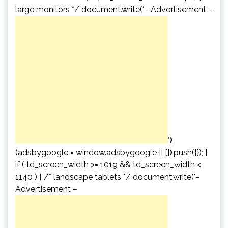
large monitors */ document.write(‘
– Advertisement –
‘);
(adsbygoogle = window.adsbygoogle || []).push({}); }
if ( td_screen_width >= 1019 && td_screen_width <
1140 ) { /* landscape tablets */ document.write('
–
Advertisement –