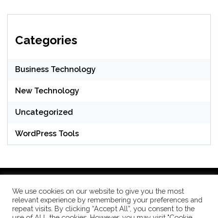
Categories
Business Technology
New Technology
Uncategorized
WordPress Tools
We use cookies on our website to give you the most
relevant experience by remembering your preferences and
WordPress Theme: Seek by
ThemeInWP
repeat visits. By clicking “Accept All”, you consent to the
use of ALL the cookies. However, you may visit "Cookie