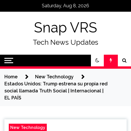
Skip
Saturday, Aug 8, 2026
to
content
Snap VRS
Tech News Updates
Home
New Technology
Estados Unidos: Trump estrena su propia red
social llamada Truth Social | Internacional |
EL PAÍS
New Technology