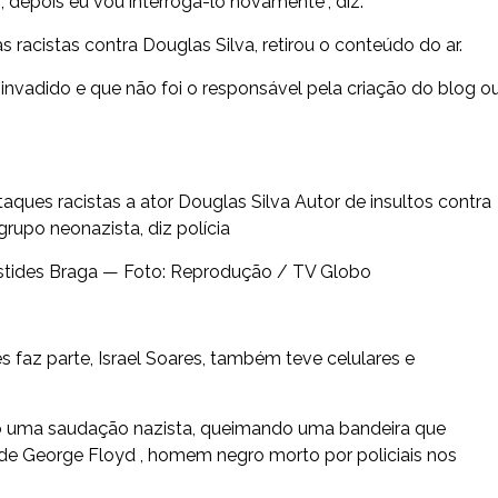
, depois eu vou interrogá-lo novamente”, diz.
racistas contra Douglas Silva, retirou o conteúdo do ar.
invadido e que não foi o responsável pela criação do blog o
aques racistas a ator Douglas Silva Autor de insultos contra
grupo neonazista, diz polícia
istides Braga — Foto: Reprodução / TV Globo
 faz parte, Israel Soares, também teve celulares e
do uma saudação nazista, queimando uma bandeira que
 George Floyd , homem negro morto por policiais nos