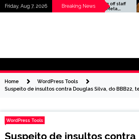
Skip
Companies laying off staff
Friday, Aug 7, 2026
Breaking News
this year include Meta,
to
Amazon, and Visa – see
content
the list
Home
WordPress Tools
Suspeito de insultos contra Douglas Silva, do BBB22, 
WordPress Tools
Suspeito de insultos contra