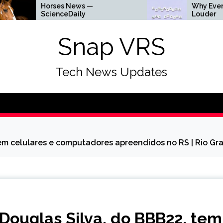
Horses News —
Why Everything Is Ge
ScienceDaily
Louder
Snap VRS
Tech News Updates
tem celulares e computadores apreendidos no RS | Rio Gra
 Douglas Silva, do BBB22, tem