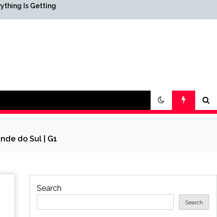
tting
Science & Society News —
ScienceDaily
nde do Sul | G1
Search
Search