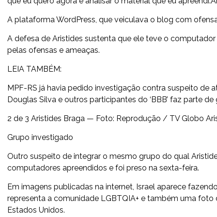
que eu quero agora é analisar o material que eu apreendi.Aí
A plataforma WordPress, que veiculava o blog com ofensas 
A defesa de Aristides sustenta que ele teve o computador 
pelas ofensas e ameaças.
LEIA TAMBÉM:
MPF-RS já havia pedido investigação contra suspeito de at
Douglas Silva e outros participantes do ‘BBB’ faz parte de 
2 de 3 Aristides Braga — Foto: Reprodução / TV Globo Ar
Grupo investigado
Outro suspeito de integrar o mesmo grupo do qual Aristides
computadores apreendidos e foi preso na sexta-feira.
Em imagens publicadas na internet, Israel aparece fazen
representa a comunidade LGBTQIA+ e também uma foto de
Estados Unidos.