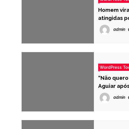
Homem viral
atingidas p
admin
WordPress To
“Não quero 
Aguiar após
admin