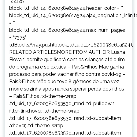
“22125”;
block_td_uid_14_620038e61a524.header_color = “”;
block_td_uid_14_620038e61a524.ajax_pagination_infinit
= “”;
block_td_uid_14_620038e61a524.max_num_pages
= “7375”;
tdBlocksArray.push(block_td_uid_14_620038e61a524);
RELATED ARTICLESMORE FROM AUTHOR Luana
Piovani admite que ficará com as crianças até o fim
do programa e se explica – Pais&Filhos Mãe ganha
processo para poder vacinar filho contra covid-19 –
Pais&Filhos Mãe que teve 8 gêmeos de uma vez
morre sozinha após nunca superar perda dos filhos
– Pais&Filhos .td-theme-wrap
.td_uid_17_620038e65353d_rand .td-pulldown-
filter-link:hover, .td-theme-wrap
.td_uid_17_620038e65353d_rand .td-subcat-item
a:hover, .td-theme-wrap
.td_uid_17_620038e65353d_rand .td-subcat-item