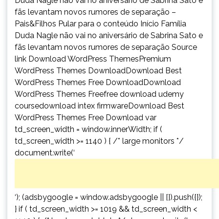
Duda Nagle não vai no aniversário de Sabrina Sato e
fãs levantam novos rumores de separação –
Pais&Filhos Pular para o conteúdo Início Família
Duda Nagle não vai no aniversário de Sabrina Sato e
fãs levantam novos rumores de separação Source
link Download WordPress ThemesPremium
WordPress Themes DownloadDownload Best
WordPress Themes Free DownloadDownload
WordPress Themes Freefree download udemy
coursedownload intex firmwareDownload Best
WordPress Themes Free Download var
td_screen_width = window.innerWidth; if (
td_screen_width >= 1140 ) { /* large monitors */
document.write(‘
‘); (adsbygoogle = window.adsbygoogle || []).push({});
} if ( td_screen_width >= 1019 && td_screen_width <