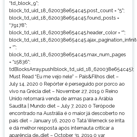
“td_block_9”;
block_td_uid_18_620038e654c45.post_count = “5”;
block_td_uid_18_620038e654c45.found_posts =
“79178”;
block_td_uid_18_620038e654c45.header_color = “”;
block_td_uid_18_620038e654c45.ajax_pagination_infini
= “”;
block_td_uid_18_620038e654c45.max_num_pages
= “15836”;
tdBlocksArray.push(block_td_uid_18_620038e654c45);
Must Read “Eu me vejo nele” – Pais&Filhos diet –
July 14, 2020 0 Repórter é perseguido por porco ao
vivo na Grécia diet – November 27, 2019 0 Reino
Unido retomará venda de armas para a Arábia
Saudita | Mundo diet – July 7, 2020 0 Terópode
encontrado na Austrália é o maior já descoberto no
país diet – January 16, 2020 0 Tatá Werneck se irrita
e dá melhor resposta após internauta criticar a
aparência de…diet – October 31, 2019 0 var