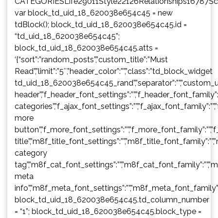
CATEGORIESLife29011Style22126Relationships16787S
var block_td_uid_18_620038e654c45 = new
tdBlock(); block_td_uid_18_620038e654c45.id =
“td_uid_18_620038e654c45”;
block_td_uid_18_620038e654c45.atts =
‘{“sort”:”random_posts”,”custom_title”:”Must
Read”,”limit”:”5″,”header_color”:””,”class”:”td_block_widget
td_uid_18_620038e654c45_rand”,”separator”:””,”custom_url”:””,”b
header”,”f_header_font_settings”:””,”f_header_font_family”:”
categories”,”f_ajax_font_settings”:””,”f_ajax_font_family”:””,
more
button”,”f_more_font_settings”:””,”f_more_font_family”:””,”f
title”,”m8f_title_font_settings”:””,”m8f_title_font_family”:””
category
tag”,”m8f_cat_font_settings”:””,”m8f_cat_font_family”:””,”
meta
info”,”m8f_meta_font_settings”:””,”m8f_meta_font_family”:
block_td_uid_18_620038e654c45.td_column_number
= “1”; block_td_uid_18_620038e654c45.block_type =