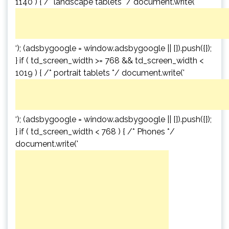
1140 ) { /* landscape tablets */ document.write('
‘); (adsbygoogle = window.adsbygoogle || []).push({});
} if ( td_screen_width >= 768 && td_screen_width <
1019 ) { /* portrait tablets */ document.write('
‘); (adsbygoogle = window.adsbygoogle || []).push({});
} if ( td_screen_width < 768 ) { /* Phones */
document.write('