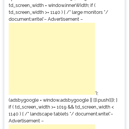
td_screen_width = window.innerWidth; if (
td_screen_width >= 1140 ) { /* large monitors */
document.write(‘
– Advertisement –
‘);
(adsbygoogle = window.adsbygoogle || []).push({}); }
if ( td_screen_width >= 1019 && td_screen_width <
1140 ) { /* landscape tablets */ document.write('
–
Advertisement –