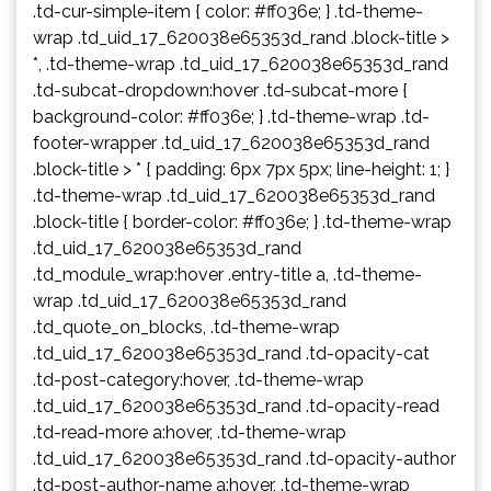
.td-cur-simple-item { color: #ff036e; } .td-theme-
wrap .td_uid_17_620038e65353d_rand .block-title >
*, .td-theme-wrap .td_uid_17_620038e65353d_rand
.td-subcat-dropdown:hover .td-subcat-more {
background-color: #ff036e; } .td-theme-wrap .td-
footer-wrapper .td_uid_17_620038e65353d_rand
.block-title > * { padding: 6px 7px 5px; line-height: 1; }
.td-theme-wrap .td_uid_17_620038e65353d_rand
.block-title { border-color: #ff036e; } .td-theme-wrap
.td_uid_17_620038e65353d_rand
.td_module_wrap:hover .entry-title a, .td-theme-
wrap .td_uid_17_620038e65353d_rand
.td_quote_on_blocks, .td-theme-wrap
.td_uid_17_620038e65353d_rand .td-opacity-cat
.td-post-category:hover, .td-theme-wrap
.td_uid_17_620038e65353d_rand .td-opacity-read
.td-read-more a:hover, .td-theme-wrap
.td_uid_17_620038e65353d_rand .td-opacity-author
.td-post-author-name a:hover, .td-theme-wrap