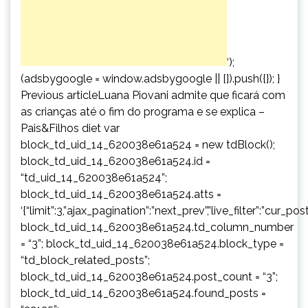
‘);
(adsbygoogle = window.adsbygoogle || []).push({}); }
Previous articleLuana Piovani admite que ficará com
as crianças até o fim do programa e se explica –
Pais&Filhos diet var
block_td_uid_14_620038e61a524 = new tdBlock();
block_td_uid_14_620038e61a524.id =
“td_uid_14_620038e61a524”;
block_td_uid_14_620038e61a524.atts =
‘{“limit”:3,”ajax_pagination”:”next_prev”,”live_filter”:”cur
block_td_uid_14_620038e61a524.td_column_number
= “3”; block_td_uid_14_620038e61a524.block_type =
“td_block_related_posts”;
block_td_uid_14_620038e61a524.post_count = “3”;
block_td_uid_14_620038e61a524.found_posts =