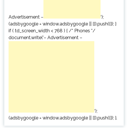
Advertisement –
‘);
(adsbygoogle = window.adsbygoogle || []).push({}); }
if ( td_screen_width < 768 ) { /* Phones */
document.write('
– Advertisement –
‘);
(adsbygoogle = window.adsbygoogle || []).push({}); }.