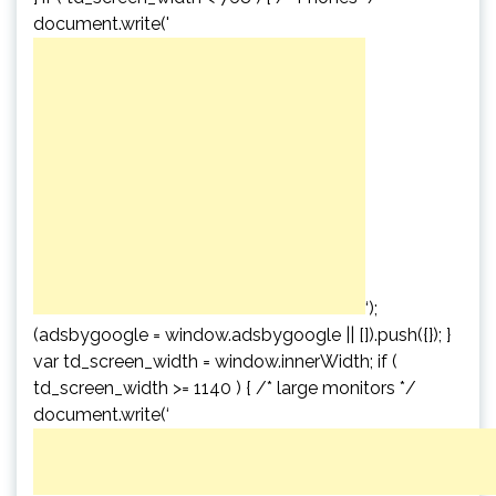
document.write('
‘);
(adsbygoogle = window.adsbygoogle || []).push({}); }
var td_screen_width = window.innerWidth; if (
td_screen_width >= 1140 ) { /* large monitors */
document.write(‘