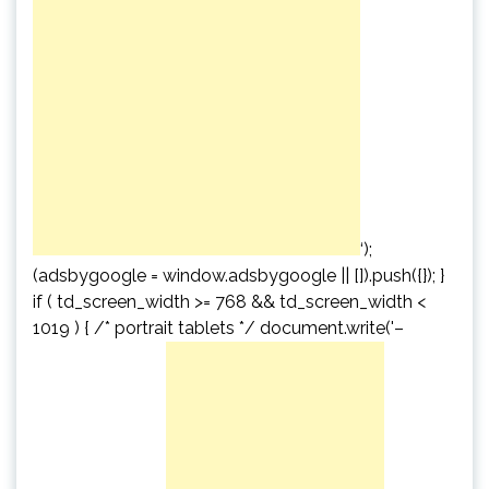
‘);
(adsbygoogle = window.adsbygoogle || []).push({}); }
if ( td_screen_width >= 768 && td_screen_width <
1019 ) { /* portrait tablets */ document.write('
–