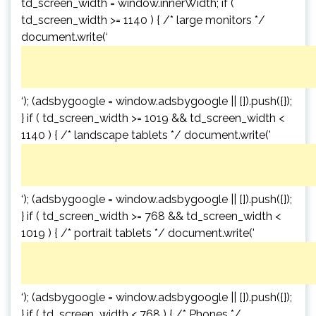
td_screen_width = window.innerWidth; if (
td_screen_width >= 1140 ) { /* large monitors */
document.write(‘
‘); (adsbygoogle = window.adsbygoogle || []).push({});
} if ( td_screen_width >= 1019 && td_screen_width <
1140 ) { /* landscape tablets */ document.write('
‘); (adsbygoogle = window.adsbygoogle || []).push({});
} if ( td_screen_width >= 768 && td_screen_width <
1019 ) { /* portrait tablets */ document.write('
‘); (adsbygoogle = window.adsbygoogle || []).push({});
} if ( td_screen_width < 768 ) { /* Phones */