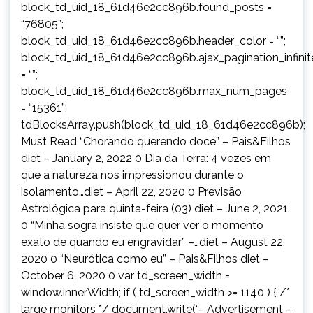
block_td_uid_18_61d46e2cc896b.found_posts =
“76805”;
block_td_uid_18_61d46e2cc896b.header_color = “”;
block_td_uid_18_61d46e2cc896b.ajax_pagination_infini
= “”;
block_td_uid_18_61d46e2cc896b.max_num_pages
= “15361”;
tdBlocksArray.push(block_td_uid_18_61d46e2cc896b);
Must Read “Chorando querendo doce” – Pais&Filhos
diet – January 2, 2022 0 Dia da Terra: 4 vezes em
que a natureza nos impressionou durante o
isolamento…diet – April 22, 2020 0 Previsão
Astrológica para quinta-feira (03) diet – June 2, 2021
0 “Minha sogra insiste que quer ver o momento
exato de quando eu engravidar” –…diet – August 22,
2020 0 “Neurótica como eu” – Pais&Filhos diet –
October 6, 2020 0 var td_screen_width =
window.innerWidth; if ( td_screen_width >= 1140 ) { /*
large monitors */ document.write(‘
– Advertisement –