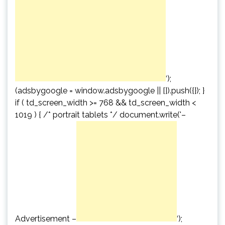
‘);
(adsbygoogle = window.adsbygoogle || []).push({}); }
if ( td_screen_width >= 768 && td_screen_width <
1019 ) { /* portrait tablets */ document.write('
–
Advertisement –
‘);