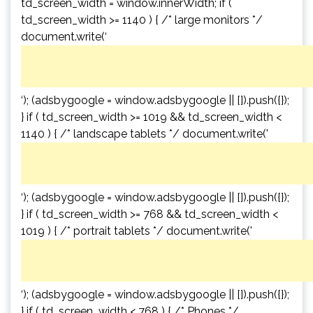
td_screen_width = window.innerWidth; if (
td_screen_width >= 1140 ) { /* large monitors */
document.write(‘
‘); (adsbygoogle = window.adsbygoogle || []).push({});
} if ( td_screen_width >= 1019 && td_screen_width <
1140 ) { /* landscape tablets */ document.write('
‘); (adsbygoogle = window.adsbygoogle || []).push({});
} if ( td_screen_width >= 768 && td_screen_width <
1019 ) { /* portrait tablets */ document.write('
‘); (adsbygoogle = window.adsbygoogle || []).push({});
} if ( td_screen_width < 768 ) { /* Phones */