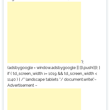
‘);
(adsbygoogle = window.adsbygoogle || []).push({}); }
if ( td_screen_width >= 1019 && td_screen_width <
1140 ) { /* landscape tablets */ document.write('
–
Advertisement –