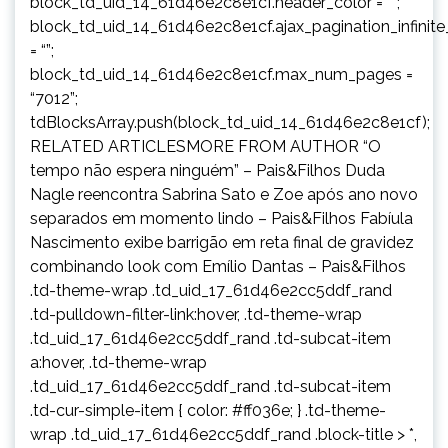
block_td_uid_14_61d46e2c8e1cf.header_color = “”;
block_td_uid_14_61d46e2c8e1cf.ajax_pagination_infinit
= “”;
block_td_uid_14_61d46e2c8e1cf.max_num_pages =
“7012”;
tdBlocksArray.push(block_td_uid_14_61d46e2c8e1cf);
RELATED ARTICLESMORE FROM AUTHOR “O
tempo não espera ninguém” – Pais&Filhos Duda
Nagle reencontra Sabrina Sato e Zoe após ano novo
separados em momento lindo – Pais&Filhos Fabíula
Nascimento exibe barrigão em reta final de gravidez
combinando look com Emílio Dantas – Pais&Filhos
.td-theme-wrap .td_uid_17_61d46e2cc5ddf_rand
.td-pulldown-filter-link:hover, .td-theme-wrap
.td_uid_17_61d46e2cc5ddf_rand .td-subcat-item
a:hover, .td-theme-wrap
.td_uid_17_61d46e2cc5ddf_rand .td-subcat-item
.td-cur-simple-item { color: #ff036e; } .td-theme-
wrap .td_uid_17_61d46e2cc5ddf_rand .block-title > *,