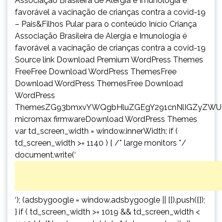
Associação Brasileira de Alergia e Imunologia é
favorável a vacinação de crianças contra a covid-19
– Pais&Filhos Pular para o conteúdo Início Criança
Associação Brasileira de Alergia e Imunologia é
favorável a vacinação de crianças contra a covid-19
Source link Download Premium WordPress Themes
FreeFree Download WordPress ThemesFree
Download WordPress ThemesFree Download
WordPress
ThemesZG93bmxvYWQgbHluZGEgY291cnNlIGZyZWU
micromax firmwareDownload WordPress Themes
var td_screen_width = window.innerWidth; if (
td_screen_width >= 1140 ) { /* large monitors */
document.write(‘
‘); (adsbygoogle = window.adsbygoogle || []).push({});
} if ( td_screen_width >= 1019 && td_screen_width <