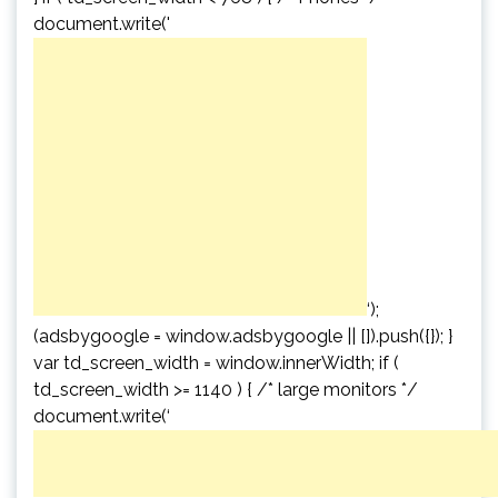
document.write('
‘);
(adsbygoogle = window.adsbygoogle || []).push({}); }
var td_screen_width = window.innerWidth; if (
td_screen_width >= 1140 ) { /* large monitors */
document.write(‘