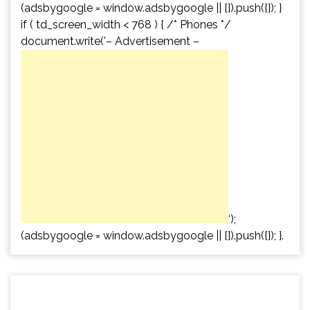
(adsbygoogle = window.adsbygoogle || []).push({}); }
if ( td_screen_width < 768 ) { /* Phones */
document.write('
– Advertisement –
‘);
(adsbygoogle = window.adsbygoogle || []).push({}); }.