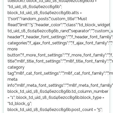
tdBlock(); block_td_uid_18_61d46e2cc896b.id =
“td_uid_18_61d46e2cc896b”;
block_td_uid_18_61d46e2cc896b.atts =
‘{“sort”:”random_posts”,”custom_title”:”Must
Read”,”limit”:”5″,”header_color”:””,”class”:”td_block_widget
td_uid_18_61d46e2cc896b_rand”,”separator”:””,”custom_url”:””,”b
header”,”f_header_font_settings”:””,”f_header_font_family”:”
categories”,”f_ajax_font_settings”:””,”f_ajax_font_family”:””,
more
button”,”f_more_font_settings”:””,”f_more_font_family”:””,”f
title”,”m8f_title_font_settings”:””,”m8f_title_font_family”:””
category
tag”,”m8f_cat_font_settings”:””,”m8f_cat_font_family”:””,”
meta
info”,”m8f_meta_font_settings”:””,”m8f_meta_font_family”:
block_td_uid_18_61d46e2cc896b.td_column_number
= “1”; block_td_uid_18_61d46e2cc896b.block_type =
“td_block_9”;
block_td_uid_18_61d46e2cc896b.post_count = “5”;