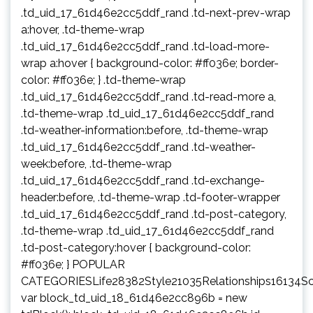
.td_uid_17_61d46e2cc5ddf_rand .td-next-prev-wrap
a:hover, .td-theme-wrap
.td_uid_17_61d46e2cc5ddf_rand .td-load-more-
wrap a:hover { background-color: #ff036e; border-
color: #ff036e; } .td-theme-wrap
.td_uid_17_61d46e2cc5ddf_rand .td-read-more a,
.td-theme-wrap .td_uid_17_61d46e2cc5ddf_rand
.td-weather-information:before, .td-theme-wrap
.td_uid_17_61d46e2cc5ddf_rand .td-weather-
week:before, .td-theme-wrap
.td_uid_17_61d46e2cc5ddf_rand .td-exchange-
header:before, .td-theme-wrap .td-footer-wrapper
.td_uid_17_61d46e2cc5ddf_rand .td-post-category,
.td-theme-wrap .td_uid_17_61d46e2cc5ddf_rand
.td-post-category:hover { background-color:
#ff036e; } POPULAR
CATEGORIESLife28382Style21035Relationships16134S
var block_td_uid_18_61d46e2cc896b = new