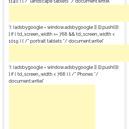
1140 ) { /* landscape tablets */ document.write('
‘); (adsbygoogle = window.adsbygoogle || []).push({});
} if ( td_screen_width >= 768 && td_screen_width <
1019 ) { /* portrait tablets */ document.write('
‘); (adsbygoogle = window.adsbygoogle || []).push({});
} if ( td_screen_width < 768 ) { /* Phones */
document.write('