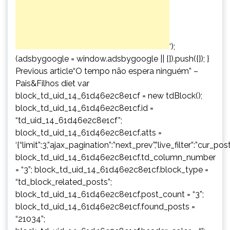
‘);
(adsbygoogle = window.adsbygoogle || []).push({}); }
Previous article“O tempo não espera ninguém” –
Pais&Filhos diet var
block_td_uid_14_61d46e2c8e1cf = new tdBlock();
block_td_uid_14_61d46e2c8e1cf.id =
“td_uid_14_61d46e2c8e1cf”;
block_td_uid_14_61d46e2c8e1cf.atts =
‘{“limit”:3,”ajax_pagination”:”next_prev”,”live_filter”:”cur
block_td_uid_14_61d46e2c8e1cf.td_column_number
= “3”; block_td_uid_14_61d46e2c8e1cf.block_type =
“td_block_related_posts”;
block_td_uid_14_61d46e2c8e1cf.post_count = “3”;
block_td_uid_14_61d46e2c8e1cf.found_posts =
“21034”;