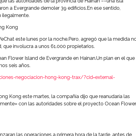
ue las autoridades de la provincia de Hainan ––una isla
enaron a Evergrande demoler 39 edificios.En ese sentido,
 ilegalmente.
ong Kong
eChat este lunes por la noche.Pero, agregó que la medida n
, que involucra a unos 61.000 propietarios.
an Flower Island de Evergrande en Hainan.Un plan en el que 
mos seis años.
iones-negociacion-hong-kong-trax/?cid=external-
ng Kong este martes, la compañía dijo que reanudaría las
amente» con las autoridades sobre el proyecto Ocean Flowe
aran las operaciones a primera hora de la tarde, antes de