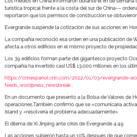
Los medios en China informaron durante el fin de semana q
turística tropical frente a la costa del sur de China–– ord
reportaron que los permisos de construcción se obtuvieron
Evergrande suspende la cotización de sus acciones en H
La compañía reconoció esa orden en una publicación de W
afecta a otros edificios en el mismo proyecto de propiedad
Los 39 edificios forman parte del gigantesco proyecto Oce
compañía ha invertido casi US$ 13.000 millones en los últi
https://cnnespanol.cnn.com/2022/01/03/evergrande-acc
feeds_wordpress_newsbreak
.
En un documento que presentó a la Bolsa de Valores de Ho
operaciones.También confirmó que se «comunicaría activ
Island y «resolvería el problema adecuadamente».
El dilema de Xi Jinping ante crisis de Evergrande 4:49
Las acciones subieron hasta un 10% después de que comenz