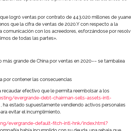
que logró ventas por contrato de 443.020 millones de yuan
nos que la cifra de ventas de 2020.Y con respecto a la
a comunicación con los acreedores, esforzándose por resolv
timos de todas las partes».
rio más grande de China por ventas en 2020–– se tambalea
a por contener las consecuencias
 recaudar efectivo que le permita reembolsar a los
sting/evergrande-debt-chairman-sells-assets-intl-
, ha estado supuestamente vendiendo activos personales
ara evitar el incumplimiento.
ng/evergrande-default-fitch-intl-hnk/index.html?
compañía había incumplido con su deuda, una rebaja que,