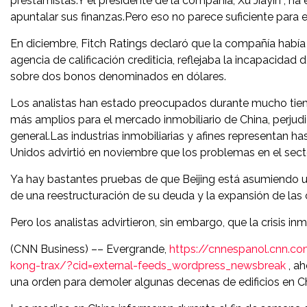
prestamistas.Y el presidente de la compañía, Xu Jiayin , 
apuntalar sus finanzas.Pero eso no parece suficiente para e
En diciembre, Fitch Ratings declaró que la compañía había 
agencia de calificación crediticia, reflejaba la incapacida
sobre dos bonos denominados en dólares.
Los analistas han estado preocupados durante mucho tie
más amplios para el mercado inmobiliario de China, perjudic
general.Las industrias inmobiliarias y afines representan h
Unidos advirtió en noviembre que los problemas en el sect
Ya hay bastantes pruebas de que Beijing está asumiendo un
de una reestructuración de su deuda y la expansión de las
Pero los analistas advirtieron, sin embargo, que la crisis i
(CNN Business) –– Evergrande,
https://cnnespanol.cnn.c
kong-trax/?cid=external-feeds_wordpress_newsbreak
, ah
una orden para demoler algunas decenas de edificios en Ch