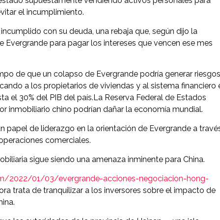
ha estado supuestamente vendiendo activos personales para
vitar el incumplimiento.
incumplido con su deuda, una rebaja que, según dijo la
d de Evergrande para pagar los intereses que vencen ese mes
mpo de que un colapso de Evergrande podría generar riesgo
ando a los propietarios de viviendas y al sistema financiero 
asta el 30% del PIB del país.La Reserva Federal de Estados
or inmobiliario chino podrían dañar la economía mundial.
 papel de liderazgo en la orientación de Evergrande a travé
 operaciones comerciales.
nmobiliaria sigue siendo una amenaza inminente para China.
om/2022/01/03/evergrande-acciones-negociacion-hong-
ora trata de tranquilizar a los inversores sobre el impacto de
ina.