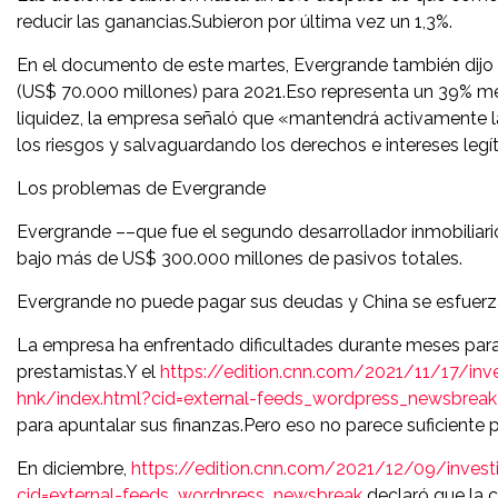
reducir las ganancias.Subieron por última vez un 1,3%.
En el documento de este martes, Evergrande también dijo 
(US$ 70.000 millones) para 2021.Eso representa un 39% me
liquidez, la empresa señaló que «mantendrá activamente l
los riesgos y salvaguardando los derechos e intereses legí
Los problemas de Evergrande
Evergrande ––que fue el segundo desarrollador inmobilia
bajo más de US$ 300.000 millones de pasivos totales.
Evergrande no puede pagar sus deudas y China se esfuerz
La empresa ha enfrentado dificultades durante meses para
prestamistas.Y el
https://edition.cnn.com/2021/11/17/inve
hnk/index.html?cid=external-feeds_wordpress_newsbreak
para apuntalar sus finanzas.Pero eso no parece suficiente p
En diciembre,
https://edition.cnn.com/2021/12/09/investi
cid=external-feeds_wordpress_newsbreak
declaró que la 