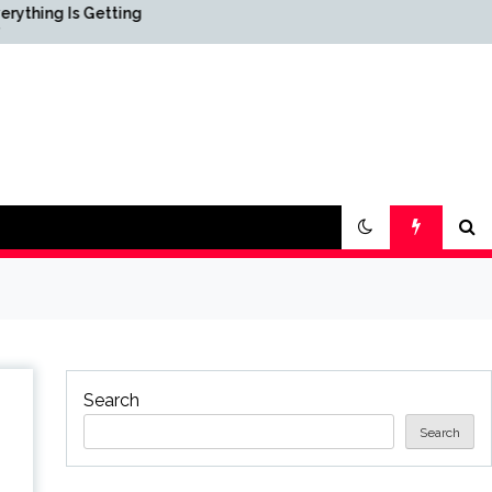
etting
Science & Society News —
ScienceDaily
Search
Search