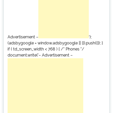
Advertisement –
‘);
(adsbygoogle = window.adsbygoogle || []).push({}); }
if ( td_screen_width < 768 ) { /* Phones */
document.write('
– Advertisement –