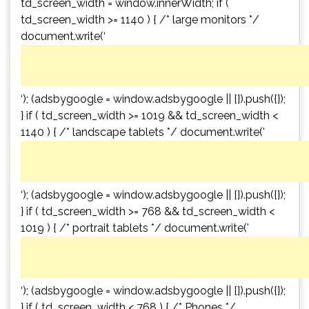
td_screen_width = window.innerWidth; if (
td_screen_width >= 1140 ) { /* large monitors */
document.write(‘
‘); (adsbygoogle = window.adsbygoogle || []).push({});
} if ( td_screen_width >= 1019 && td_screen_width <
1140 ) { /* landscape tablets */ document.write('
‘); (adsbygoogle = window.adsbygoogle || []).push({});
} if ( td_screen_width >= 768 && td_screen_width <
1019 ) { /* portrait tablets */ document.write('
‘); (adsbygoogle = window.adsbygoogle || []).push({});
} if ( td_screen_width < 768 ) { /* Phones */