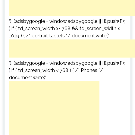
‘); (adsbygoogle = window.adsbygoogle || []).push({});
} if ( td_screen_width >= 768 && td_screen_width <
1019 ) { /* portrait tablets */ document.write('
‘); (adsbygoogle = window.adsbygoogle || []).push({});
} if ( td_screen_width < 768 ) { /* Phones */
document.write('