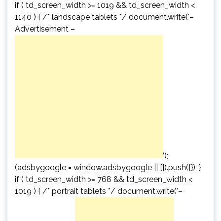
if ( td_screen_width >= 1019 && td_screen_width <
1140 ) { /* landscape tablets */ document.write('
–
Advertisement –
‘);
(adsbygoogle = window.adsbygoogle || []).push({}); }
if ( td_screen_width >= 768 && td_screen_width <
1019 ) { /* portrait tablets */ document.write('
–