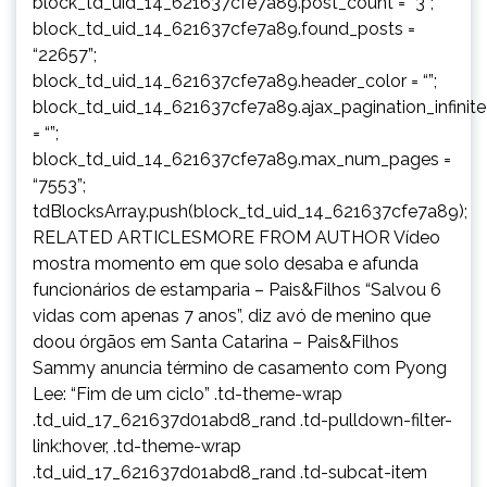
block_td_uid_14_621637cfe7a89.post_count = “3”;
block_td_uid_14_621637cfe7a89.found_posts =
“22657”;
block_td_uid_14_621637cfe7a89.header_color = “”;
block_td_uid_14_621637cfe7a89.ajax_pagination_infinit
= “”;
block_td_uid_14_621637cfe7a89.max_num_pages =
“7553”;
tdBlocksArray.push(block_td_uid_14_621637cfe7a89);
RELATED ARTICLESMORE FROM AUTHOR Vídeo
mostra momento em que solo desaba e afunda
funcionários de estamparia – Pais&Filhos “Salvou 6
vidas com apenas 7 anos”, diz avó de menino que
doou órgãos em Santa Catarina – Pais&Filhos
Sammy anuncia término de casamento com Pyong
Lee: “Fim de um ciclo” .td-theme-wrap
.td_uid_17_621637d01abd8_rand .td-pulldown-filter-
link:hover, .td-theme-wrap
.td_uid_17_621637d01abd8_rand .td-subcat-item