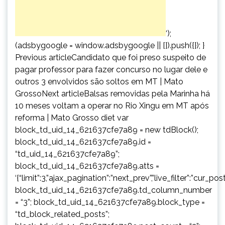
‘);
(adsbygoogle = window.adsbygoogle || []).push({}); }
Previous articleCandidato que foi preso suspeito de
pagar professor para fazer concurso no lugar dele e
outros 3 envolvidos são soltos em MT | Mato
GrossoNext articleBalsas removidas pela Marinha há
10 meses voltam a operar no Rio Xingu em MT após
reforma | Mato Grosso diet var
block_td_uid_14_621637cfe7a89 = new tdBlock();
block_td_uid_14_621637cfe7a89.id =
“td_uid_14_621637cfe7a89”;
block_td_uid_14_621637cfe7a89.atts =
‘{“limit”:3,”ajax_pagination”:”next_prev”,”live_filter”:”cur
block_td_uid_14_621637cfe7a89.td_column_number
= “3”; block_td_uid_14_621637cfe7a89.block_type =
“td_block_related_posts”;