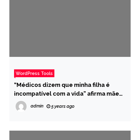
WordPress Tools
“Médicos dizem que minha filha é
incompatível com a vida” afirma mãe
de bebê com síndrome raríssima –
admin
5 years ago
Pais