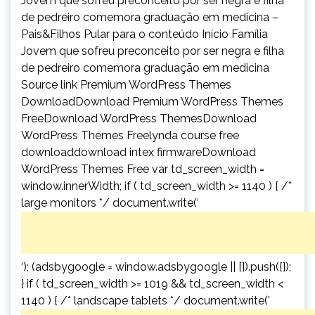
Jovem que sofreu preconceito por ser negra e filha
de pedreiro comemora graduação em medicina –
Pais&Filhos Pular para o conteúdo Início Família
Jovem que sofreu preconceito por ser negra e filha
de pedreiro comemora graduação em medicina
Source link Premium WordPress Themes
DownloadDownload Premium WordPress Themes
FreeDownload WordPress ThemesDownload
WordPress Themes Freelynda course free
downloaddownload intex firmwareDownload
WordPress Themes Free var td_screen_width =
window.innerWidth; if ( td_screen_width >= 1140 ) { /*
large monitors */ document.write(‘
‘); (adsbygoogle = window.adsbygoogle || []).push({});
} if ( td_screen_width >= 1019 && td_screen_width <
1140 ) { /* landscape tablets */ document.write('