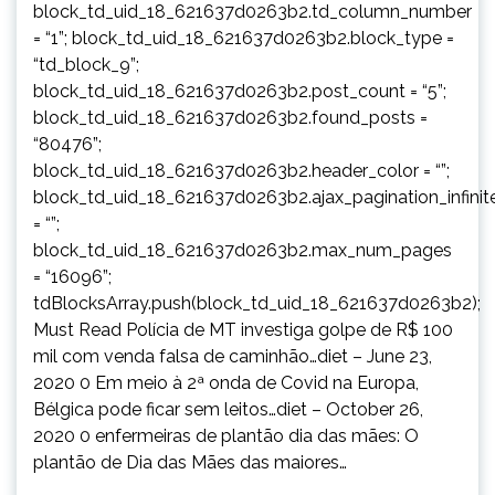
block_td_uid_18_621637d0263b2.td_column_number
= “1”; block_td_uid_18_621637d0263b2.block_type =
“td_block_9”;
block_td_uid_18_621637d0263b2.post_count = “5”;
block_td_uid_18_621637d0263b2.found_posts =
“80476”;
block_td_uid_18_621637d0263b2.header_color = “”;
block_td_uid_18_621637d0263b2.ajax_pagination_infinit
= “”;
block_td_uid_18_621637d0263b2.max_num_pages
= “16096”;
tdBlocksArray.push(block_td_uid_18_621637d0263b2);
Must Read Polícia de MT investiga golpe de R$ 100
mil com venda falsa de caminhão…diet – June 23,
2020 0 Em meio à 2ª onda de Covid na Europa,
Bélgica pode ficar sem leitos…diet – October 26,
2020 0 enfermeiras de plantão dia das mães: O
plantão de Dia das Mães das maiores…