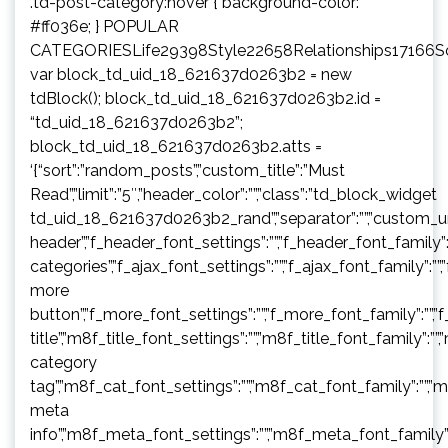
.td-post-category:hover { background-color:
#ff036e; } POPULAR
CATEGORIESLife29398Style22658Relationships17166
var block_td_uid_18_621637d0263b2 = new
tdBlock(); block_td_uid_18_621637d0263b2.id =
“td_uid_18_621637d0263b2”;
block_td_uid_18_621637d0263b2.atts =
‘{“sort”:”random_posts”,”custom_title”:”Must
Read”,”limit”:”5″,”header_color”:””,”class”:”td_block_widget
td_uid_18_621637d0263b2_rand”,”separator”:””,”custom_url”:””,”b
header”,”f_header_font_settings”:””,”f_header_font_family”:”
categories”,”f_ajax_font_settings”:””,”f_ajax_font_family”:””,
more
button”,”f_more_font_settings”:””,”f_more_font_family”:””,”f
title”,”m8f_title_font_settings”:””,”m8f_title_font_family”:””
category
tag”,”m8f_cat_font_settings”:””,”m8f_cat_font_family”:””,”
meta
info”,”m8f_meta_font_settings”:””,”m8f_meta_font_family”: