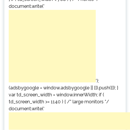
document.write('
‘);
(adsbygoogle = window.adsbygoogle || []).push({}); }
var td_screen_width = window.innerWidth; if (
td_screen_width >= 1140 ) { /* large monitors */
document.write(‘