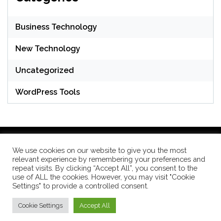
Business Technology
New Technology
Uncategorized
WordPress Tools
We use cookies on our website to give you the most
relevant experience by remembering your preferences and
WordPress Theme: Seek by
ThemeInWP
repeat visits. By clicking “Accept All”, you consent to the
use of ALL the cookies. However, you may visit "Cookie
Settings" to provide a controlled consent.
Subscribe US Now
Cookie Settings
Accept All