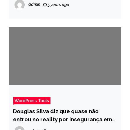
que filha beba mamadeira – Pais
admin
5 years ago
WordPress Tools
Douglas Silva diz que quase não
entrou no reality por insegurança em
relação à filha – Pais